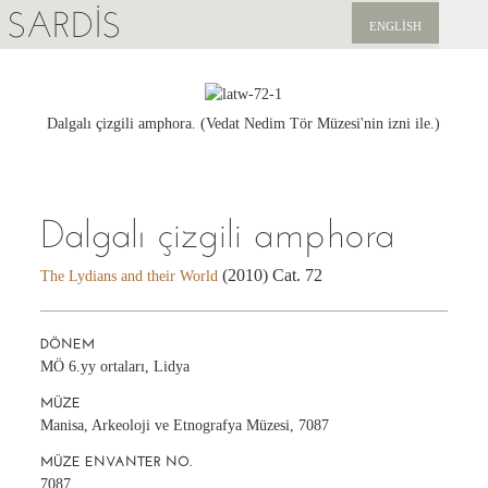
SARDIS
ENGLISH
KEŞFET
YAYINLAR
Dalgalı çizgili amphora. (Vedat Nedim Tör Müzesi'nin izni ile.)
HABERLER
Dalgalı çizgili amphora
BIZI DESTEKLEYIN
(2010) Cat. 72
The Lydians and their World
DÖNEM
MÖ 6.yy ortaları, Lidya
MÜZE
Manisa, Arkeoloji ve Etnografya Müzesi, 7087
MÜZE ENVANTER NO.
7087