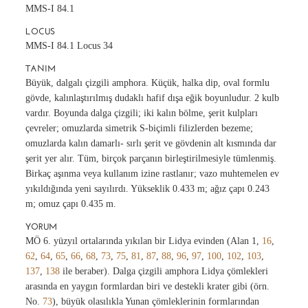
MMS-I 84.1
LOCUS
MMS-I 84.1 Locus 34
TANIM
Büyük, dalgalı çizgili amphora. Küçük, halka dip, oval formlu
gövde, kalınlaştırılmış dudaklı hafif dışa eğik boyunludur. 2 kulb
vardır. Boyunda dalga çizgili; iki kalın bölme, şerit kulpları
çevreler; omuzlarda simetrik S-biçimli filizlerden bezeme;
omuzlarda kalın damarlı- sırlı şerit ve gövdenin alt kısmında dar
şerit yer alır. Tüm, birçok parçanın birleştirilmesiyle tümlenmiş.
Birkaç aşınma veya kullanım izine rastlanır; vazo muhtemelen ev
yıkıldığında yeni sayılırdı. Yükseklik 0.433 m; ağız çapı 0.243
m; omuz çapı 0.435 m.
YORUM
MÖ 6. yüzyıl ortalarında yıkılan bir Lidya evinden (Alan 1,
16
,
62
,
64
,
65
,
66
,
68
,
73
,
75
,
81
,
87
,
88
,
96
,
97
,
100
,
102
,
103
,
137
,
138
ile beraber). Dalga çizgili amphora Lidya çömlekleri
arasında en yaygın formlardan biri ve destekli krater gibi (örn.
No.
73
), büyük olasılıkla Yunan çömleklerinin formlarından