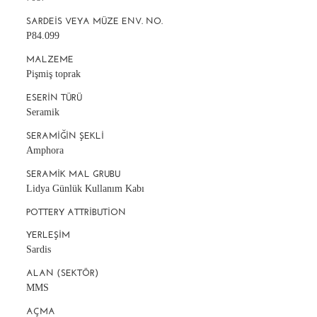
SARDEIS VEYA MÜZE ENV. NO.
P84.099
MALZEME
Pişmiş toprak
ESERIN TÜRÜ
Seramik
SERAMIĞIN ŞEKLI
Amphora
SERAMIK MAL GRUBU
Lidya Günlük Kullanım Kabı
POTTERY ATTRIBUTION
YERLEŞIM
Sardis
ALAN (SEKTÖR)
MMS
AÇMA