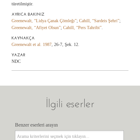
türetilmiştir.
AYRICA BAKINIZ
Greenewalt, “Lidya Çanak Çömleğı”
;
Cahill, “Sardeis Şehri”
;
Greenewalt, “Afiyet Olsun”
;
Cahill, “Pers Tahribi”
.
KAYNAKÇA
Greenewalt et al. 1987
, 26-7, Şek. 12.
YAZAR
NDC
İlgili eserler
Benzer eserleri arayın
Benzer eserleri arayın