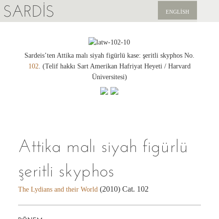
SARDIS
ENGLISH
KEŞFET
YAYINLAR
Sardeis’ten Attika malı siyah figürlü kase: şeritli skyphos No.
102
. (Telif hakkı Sart Amerikan Hafriyat Heyeti / Harvard
HABERLER
Üniversitesi)
BIZI DESTEKLEYIN
Attika malı siyah figürlü
şeritli skyphos
(2010) Cat. 102
The Lydians and their World