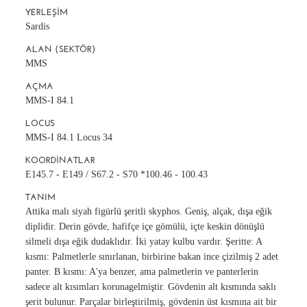
YERLEŞIM
Sardis
ALAN (SEKTÖR)
MMS
AÇMA
MMS-I 84.1
LOCUS
MMS-I 84.1 Locus 34
KOORDINATLAR
E145.7 - E149 / S67.2 - S70 *100.46 - 100.43
TANIM
Attika malı siyah figürlü şeritli skyphos. Geniş, alçak, dışa eğik
diplidir. Derin gövde, hafifçe içe gömülü, içte keskin dönüşlü
silmeli dışa eğik dudaklıdır. İki yatay kulbu vardır. Şeritte: A
kısmı: Palmetlerle sınırlanan, birbirine bakan ince çizilmiş 2 adet
panter. B kısmı: A'ya benzer, ama palmetlerin ve panterlerin
sadece alt kısımları korunagelmiştir. Gövdenin alt kısmında saklı
şerit bulunur. Parçalar birleştirilmiş, gövdenin üst kısmına ait bir