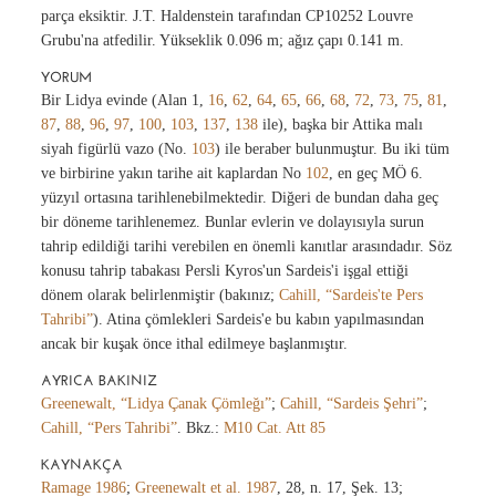
parça eksiktir. J.T. Haldenstein tarafından CP10252 Louvre
Grubu'na atfedilir. Yükseklik 0.096 m; ağız çapı 0.141 m.
YORUM
Bir Lidya evinde (Alan 1,
16
,
62
,
64
,
65
,
66
,
68
,
72
,
73
,
75
,
81
,
87
,
88
,
96
,
97
,
100
,
103
,
137
,
138
ile), başka bir Attika malı
siyah figürlü vazo (No.
103
) ile beraber bulunmuştur. Bu iki tüm
ve birbirine yakın tarihe ait kaplardan No
102
, en geç MÖ 6.
yüzyıl ortasına tarihlenebilmektedir. Diğeri de bundan daha geç
bir döneme tarihlenemez. Bunlar evlerin ve dolayısıyla surun
tahrip edildiği tarihi verebilen en önemli kanıtlar arasındadır. Söz
konusu tahrip tabakası Persli Kyros'un Sardeis'i işgal ettiği
dönem olarak belirlenmiştir (bakınız;
Cahill, “Sardeis'te Pers
Tahribi”
). Atina çömlekleri Sardeis'e bu kabın yapılmasından
ancak bir kuşak önce ithal edilmeye başlanmıştır.
AYRICA BAKINIZ
Greenewalt, “Lidya Çanak Çömleğı”
;
Cahill, “Sardeis Şehri”
;
Cahill, “Pers Tahribi”
. Bkz.:
M10 Cat. Att 85
KAYNAKÇA
Ramage 1986
;
Greenewalt et al. 1987
, 28, n. 17, Şek. 13;