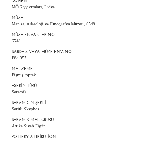
DÖNEM
MÖ 6.yy ortaları, Lidya
MÜZE
Manisa, Arkeoloji ve Etnografya Müzesi, 6548
MÜZE ENVANTER NO.
6548
SARDEIS VEYA MÜZE ENV. NO.
P84.057
MALZEME
Pişmiş toprak
ESERIN TÜRÜ
Seramik
SERAMIĞIN ŞEKLI
Şeritli Skyphos
SERAMIK MAL GRUBU
Attika Siyah Figür
POTTERY ATTRIBUTION