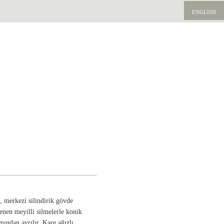
ENGLISH
, merkezi silindirik gövde
enen meyilli silmelerle konik
ından ayrılır. Kare ağızlı,