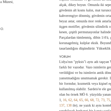
ya Müzesi,
alçak, dikey boyun. Omuzda iki sepet
gövdenin alt kısmı kalın, mat turunc
kahverengiye dönmüş; gövdenin ort
beyaz astar, omuzda mor renk astarla 
üçgen motifler, gövdenin silindirik o
NO.
kesen, çeşitli permutasyonlar halinde
Parçalardan tümlenmiş, dibin 1/4'ü,
korunagelmiş; kulplar eksik. Boyun
tasarlandığını düşündürür. Yüksekli
YORUM
Lidya'nın “pyksis”i aynı adı taşıya
farklı bir vazodur. Vazo isimlerin g
verildiğini ve bu isimlerin antik dön
yansıtmadığını unutmamak gerekir. L
bir formdur, kozmetik veya kişisel e
kullanılmış olabilir. Sardeis'te ele 
olan bu örnek MÖ 6. yüzyılda yanan 
1,
16
,
62
,
64
,
65
,
66
,
68
,
72
,
73
,
75
137
,
138
ile); ne yazık ki aynı kontek
verebilecek herhangi bir kanıta rastl