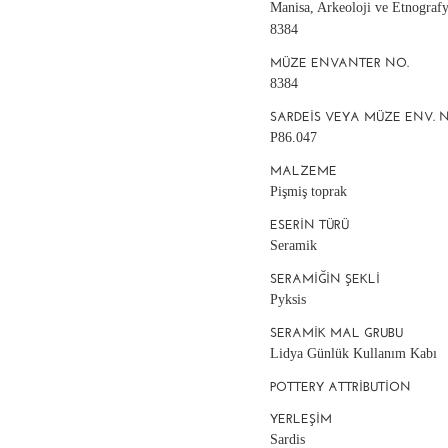
Manisa, Arkeoloji ve Etnograf
8384
MÜZE ENVANTER NO.
8384
SARDEIS VEYA MÜZE ENV. 
P86.047
MALZEME
Pişmiş toprak
ESERIN TÜRÜ
Seramik
SERAMIĞIN ŞEKLI
Pyksis
SERAMIK MAL GRUBU
Lidya Günlük Kullanım Kabı
POTTERY ATTRIBUTION
YERLEŞIM
Sardis