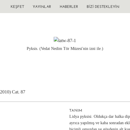
KEŞFET
YAYINLAR
HABERLER
BIZI DESTEKLEYIN
Pyksis. (Vedat Nedim Tör Müzesi'nin izni ile.)
(2010) Cat. 87
TANIM
Lidya pyksisi. Oldukça dar halka dip
ayrıca yapılmış ve kaba sonradan ekl
biçimli omuzdan ve gövdenin alt kısm