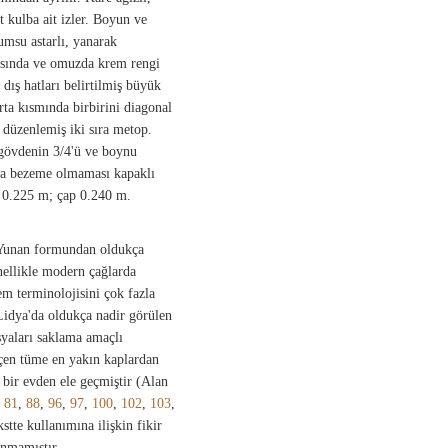
 kulba ait izler. Boyun ve
umsu astarlı, yanarak
asında ve omuzda krem rengi
dış hatları belirtilmiş büyük
rta kısmında birbirini diagonal
 düzenlemiş iki sıra metop.
 gövdenin 3/4'ü ve boynu
da bezeme olmaması kapaklı
k 0.225 m; çap 0.240 m.
n Yunan formundan oldukça
enellikle modern çağlarda
em terminolojisini çok fazla
idya'da oldukça nadir görülen
şyaları saklama amaçlı
geçen tüme en yakın kaplardan
bir evden ele geçmiştir (Alan
,
81
,
88
,
96
,
97
,
100
,
102
,
103
,
stte kullanımına ilişkin fikir
anmamıştır.