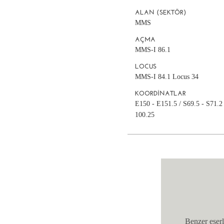
ALAN (SEKTÖR)
MMS
AÇMA
MMS-I 86.1
LOCUS
MMS-I 84.1 Locus 34
KOORDINATLAR
E150 - E151.5 / S69.5 - S71.2
100.25
Benzer eserl