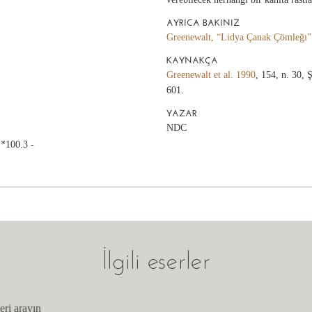
AYRICA BAKINIZ
Greenewalt, “Lidya Çanak Çömleğı”
KAYNAKÇA
Greenewalt et al. 1990
, 154, n. 30, 
601.
YAZAR
NDC
 *100.3 -
İlgili eserler
eri arayın