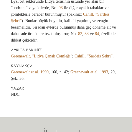
ByzFort sektöründe Lidya terasının üstünde yer alan bir
“bodrum” veya kilerde, No.
93
ile diğer ayaklı tabaklar ve
çömleklerle beraber bulunmuştur (bakınız;
Cahill, “Sardeis
Şehri”
). Bunlar büyük boyutlu, kaliteli yapılmış ve zengin
bezemelidir. Sıradan evlerde bulunmuş daha geç döneme ait ve
daha sade örneklere tezat oluşturur, No.
82
,
83
ve
84
, özellikle
dikkat çekicidir.
AYRICA BAKINIZ
Greenewalt, “Lidya Çanak Çömleğı”
;
Cahill, “Sardeis Şehri”
.
KAYNAKÇA
Greenewalt et al. 1990
, 160, n. 42;
Greenewalt et al. 1993
, 29,
Şek. 26.
YAZAR
NDC