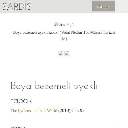
SARDIS
ENGLISH
KEŞFET
YAYINLAR
Boya bezemeli ayaklı tabak. (Vedat Nedim Tör Müzesi'nin izni
ile.)
HABERLER
BIZI DESTEKLEYIN
Boya bezemeli ayaklı
tabak
(2010) Cat. 92
The Lydians and their World