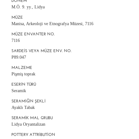
DÖNEM
M.Ö. 9. yy., Lidya
MÜZE
Manisa, Arkeoloji ve Etnografya Müzesi, 7116
MÜZE ENVANTER NO.
7116
SARDEIS VEYA MÜZE ENV. NO.
P89.047
MALZEME
Pişmiş toprak
ESERIN TÜRÜ
Seramik
SERAMIĞIN ŞEKLI
Ayaklı Tabak
SERAMIK MAL GRUBU
Lidya Oryantalizan
POTTERY ATTRIBUTION