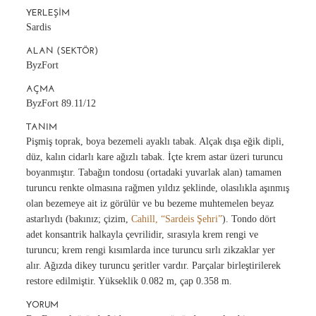
YERLEŞIM
Sardis
ALAN (SEKTÖR)
ByzFort
AÇMA
ByzFort 89.11/12
TANIM
Pişmiş toprak, boya bezemeli ayaklı tabak. Alçak dışa eğik dipli,
düz, kalın cidarlı kare ağızlı tabak. İçte krem astar üzeri turuncu
boyanmıştır. Tabağın tondosu (ortadaki yuvarlak alan) tamamen
turuncu renkte olmasına rağmen yıldız şeklinde, olasılıkla aşınmış
olan bezemeye ait iz görülür ve bu bezeme muhtemelen beyaz
astarlıydı (bakınız; çizim,
Cahill, “Sardeis Şehri”
). Tondo dört
adet konsantrik halkayla çevrilidir, sırasıyla krem rengi ve
turuncu; krem rengi kısımlarda ince turuncu sırlı zikzaklar yer
alır. Ağızda dikey turuncu şeritler vardır. Parçalar birleştirilerek
restore edilmiştir. Yükseklik 0.082 m, çap 0.358 m.
YORUM