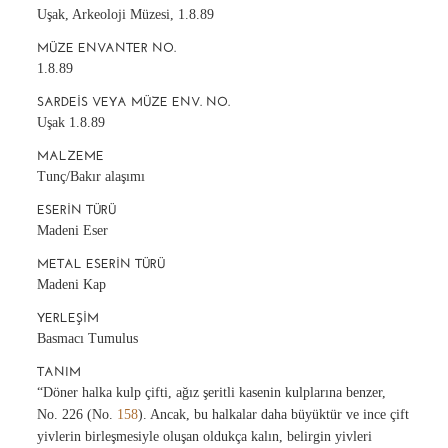
Uşak, Arkeoloji Müzesi, 1.8.89
MÜZE ENVANTER NO.
1.8.89
SARDEIS VEYA MÜZE ENV. NO.
Uşak 1.8.89
MALZEME
Tunç/Bakır alaşımı
ESERIN TÜRÜ
Madeni Eser
METAL ESERIN TÜRÜ
Madeni Kap
YERLEŞIM
Basmacı Tumulus
TANIM
“Döner halka kulp çifti, ağız şeritli kasenin kulplarına benzer,
No. 226 (No.
158
). Ancak, bu halkalar daha büyüktür ve ince çift
yivlerin birleşmesiyle oluşan oldukça kalın, belirgin yivleri