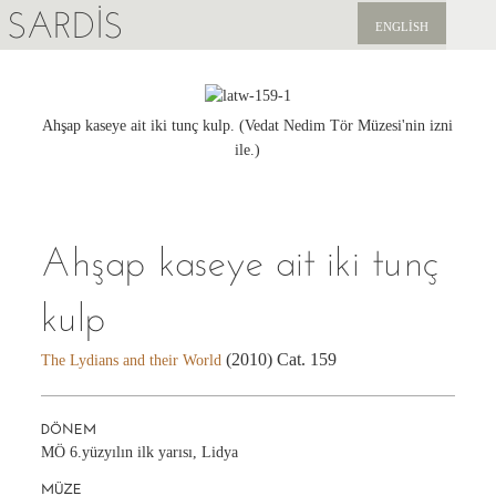
SARDIS
ENGLISH
KEŞFET
YAYINLAR
Ahşap kaseye ait iki tunç kulp. (Vedat Nedim Tör Müzesi'nin izni
ile.)
HABERLER
BIZI DESTEKLEYIN
Ahşap kaseye ait iki tunç
kulp
(2010) Cat. 159
The Lydians and their World
DÖNEM
MÖ 6.yüzyılın ilk yarısı, Lidya
MÜZE