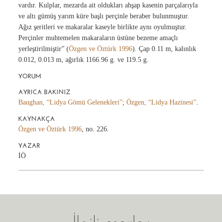
vardır. Kulplar, mezarda ait oldukları ahşap kasenin parçalarıyla
ve altı gümüş yarım küre başlı perçinle beraber bulunmuştur.
Ağız şeritleri ve makaralar kaseyle birlikte aynı oyulmuştur.
Perçinler muhtemelen makaraların üstüne bezeme amaçlı
yerleştirilmiştir” (
Özgen ve Öztürk 1996
). Çap 0.11 m, kalınlık
0.012, 0.013 m, ağırlık 1166.96 g. ve 119.5 g.
YORUM
AYRICA BAKINIZ
Baughan, “Lidya Gömü Gelenekleri”
;
Özgen, “Lidya Hazinesi”
.
KAYNAKÇA
Özgen ve Öztürk 1996
, no. 226.
YAZAR
İÖ