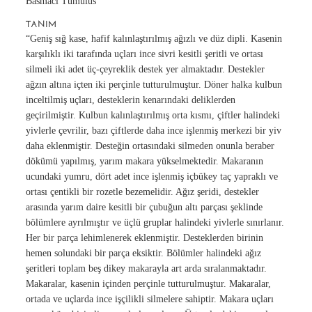
Basmacı Tumulus
TANIM
“Geniş sığ kase, hafif kalınlaştırılmış ağızlı ve düz dipli. Kasenin
karşılıklı iki tarafında uçları ince sivri kesitli şeritli ve ortası
silmeli iki adet üç-çeyreklik destek yer almaktadır. Destekler
ağzın altına içten iki perçinle tutturulmuştur. Döner halka kulbun
inceltilmiş uçları, desteklerin kenarındaki deliklerden
geçirilmiştir. Kulbun kalınlaştırılmış orta kısmı, çiftler halindeki
yivlerle çevrilir, bazı çiftlerde daha ince işlenmiş merkezi bir yiv
daha eklenmiştir. Desteğin ortasındaki silmeden onunla beraber
dökümü yapılmış, yarım makara yükselmektedir. Makaranın
ucundaki yumru, dört adet ince işlenmiş içbükey taç yapraklı ve
ortası çentikli bir rozetle bezemelidir. Ağız şeridi, destekler
arasında yarım daire kesitli bir çubuğun altı parçası şeklinde
bölümlere ayrılmıştır ve üçlü gruplar halindeki yivlerle sınırlanır.
Her bir parça lehimlenerek eklenmiştir. Desteklerden birinin
hemen solundaki bir parça eksiktir. Bölümler halindeki ağız
şeritleri toplam beş dikey makarayla art arda sıralanmaktadır.
Makaralar, kasenin içinden perçinle tutturulmuştur. Makaralar,
ortada ve uçlarda ince işçilikli silmelere sahiptir. Makara uçları