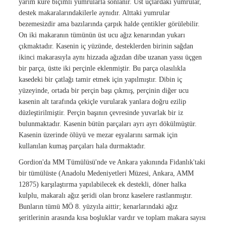
yarım küre biçimli yumrularla sonlanır. Üst uçlardaki yumrular,
destek makaralarındakilerle aynıdır. Alttaki yumrular
bezemesizdir ama bazılarında çarpık halde çentikler görülebilir.
On iki makaranın tümünün üst ucu ağız kenarından yukarı
çıkmaktadır. Kasenin iç yüzünde, desteklerden birinin sağdan
ikinci makarasıyla aynı hizzada ağızdan dibe uzanan yassı üçgen
bir parça, üstte iki perçinle eklenmiştir. Bu parça olasılıkla
kasedeki bir çatlağı tamir etmek için yapılmıştır. Dibin iç
yüzeyinde, ortada bir perçin başı çıkmış, perçinin diğer ucu
kasenin alt tarafında çekiçle vurularak yanlara doğru ezilip
düzleştirilmiştir. Perçin başının çevresinde yuvarlak bir iz
bulunmaktadır. Kasenin bütün parçaları ayrı ayrı dökülmüştür.
Kasenin üzerinde ölüyü ve mezar eşyalarını sarmak için
kullanılan kumaş parçaları hala durmaktadır.
Gordion'da MM Tümülüsü'nde ve Ankara yakınında Fidanlık'taki
bir tümülüste (Anadolu Medeniyetleri Müzesi, Ankara, AMM
12875) karşılaştırma yapılabilecek ek destekli, döner halka
kulplu, makaralı ağız şeridi olan bronz kaselere rastlanmıştır.
Bunların tümü MÖ 8. yüzyıla aittir; kenarlarındaki ağız
şeritlerinin arasında kısa boşluklar vardır ve toplam makara sayısı