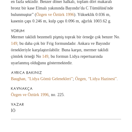
en fazla sekizdir. Benzer döner halkalı, toplam dört makaralı
bronz bir kase Elmalı yakınında Bayındır'da C Tümülüsü'nde
bulunmuştur” (
Özgen ve Öztürk 1996
). Yükseklik 0.036 m,
kasenin çapı 0.246 m, kulp çapı 0.096 m, ağırlık 1003.62 g.
YORUM
Mermer taklidi bezemeli pişmiş toprak bir örneğe çok benzer No.
149
; bu daha çok bir Frig formundadır. Ankara ve Bayındır
örnekleriyle karşılaştırılabilir. Buna karşın, mermer taklidi
çömlek örneği No
149
, bu formun Lidya repertuarında
uyarlanmış olduğunu göstermektedir.
AYRICA BAKINIZ
Baughan, “Lidya Gömü Gelenekleri”
;
Özgen, “Lidya Hazinesi”
.
KAYNAKÇA
Özgen ve Öztürk 1996
, no. 225.
YAZAR
İÖ