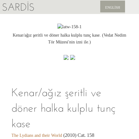
SARDIS
ENGLISH
KEŞFET
YAYINLAR
Kenar/ağız şeritli ve döner halka kulplu tunç kase. (Vedat Nedim
Tör Müzesi'nin izni ile.)
HABERLER
BIZI DESTEKLEYIN
Kenar/ağız şeritli ve
döner halka kulplu tunç
kase
(2010) Cat. 158
The Lydians and their World