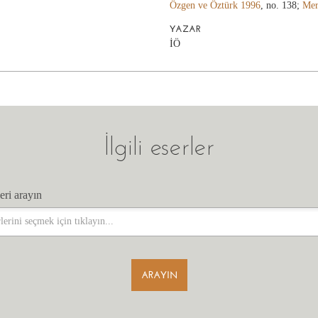
Özgen ve Öztürk 1996
, no. 138;
Mer
YAZAR
İÖ
İlgili eserler
eri arayın
eri arayın
ARAYIN