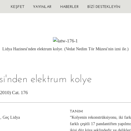
KEŞFET
YAYINLAR
HABERLER
BIZI DESTEKLEYIN
Lidya Hazinesi'nden elektrum kolye. (Vedat Nedim Tör Müzesi'nin izni ile.)
si'nden elektrum kolye
(2010) Cat. 176
TANIM
ı, Geç Lidya
“Kolyenin rekonstrüksiyonu, iki farkl
farklı çeşitli 17 pandantiften yapılmı
ikisi düz küre şeklindedir ve delikleri