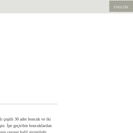
ENGLISH
ı çeşitli 30 adet boncuk ve iki
ştır. İpe geçirilen boncuklardan
nin çevresi hafif girintilidir.