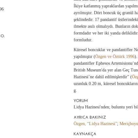
İkiye katlanmış yapraklardan yapılmı
.96
ayrılmıştır. Dört boncuk üç granül ha
şeklindedir. 17 pandantif üstlerindeki
ilmekte asılı olmalıydı. Bunların do
formdadır ve her iki yanda deliklidir
NO.
formludur.
Küresel boncuklar ve pandantifler N
yapılmıştır (
Özgen ve Öztürk 1996
)
pandantifler Ephesos Artemisionu’nd
British Museum'da yer alan Geç Tun
Hazinesi’ne dahil edilmişlerdir” (
Özg
uzunluk 0.20 m, küresel boncukların
g.
YORUM
Lidya Hazinesi'nden; buluntu yeri bi
AYRICA BAKINIZ
Özgen, “Lidya Hazinesi”
;
Meriçboyu
KAYNAKÇA