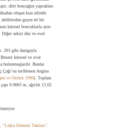
ştır; dört boncuğun yaprakları
lkadan oluşan kısa silindir
 deliklerden geçen tel bir
kuzu küresel boncuklarla aynı
. Diğer sekizi düz ve oval
o. 203 gibi damgayla
. Benzer küresel ve oval
a bulunmuşlardır. Bunlar
ç Çağı’na tarihlenen Aegina
en ve Öztürk 1996
). Toplam
 çapı 0.0065 m, ağırlık 15.02
linmiyor.
, “Lidya Dönemi Takıları”
.