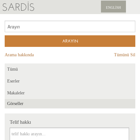
SARDIS
ENGLISH
KEŞFET
YAYINLAR
HABERLER
Arama hakkında
Tümünü Sil
BIZI DESTEKLEYIN
Tümü
Eserler
Makaleler
Görseller
Telif hakkı
Telif hakkı