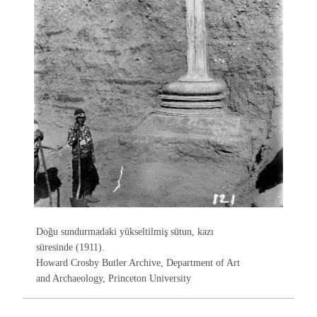
Doğu sundurmadaki yükseltilmiş sütun, kazı
süresinde (1911).
Howard Crosby Butler Archive, Department of Art
and Archaeology, Princeton University