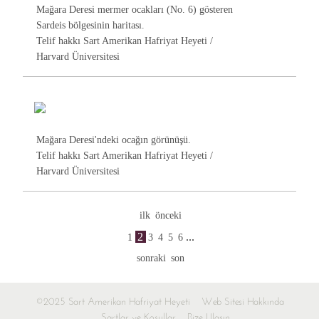
Mağara Deresi mermer ocakları (No. 6) gösteren
Sardeis bölgesinin haritası.
Telif hakkı Sart Amerikan Hafriyat Heyeti /
Harvard Üniversitesi
Mağara Deresi'ndeki ocağın görünüşü.
Telif hakkı Sart Amerikan Hafriyat Heyeti /
Harvard Üniversitesi
ilk
önceki
2
...
1
3
4
5
6
sonraki
son
©2025 Sart Amerikan Hafriyat Heyeti
Web Sitesi Hakkında
Şartlar ve Koşullar
Bize Ulaşın