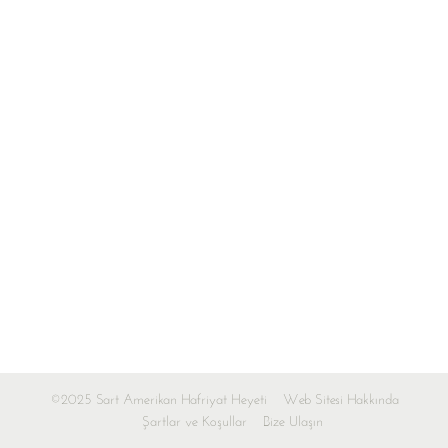
©2025 Sart Amerikan Hafriyat Heyeti
Web Sitesi Hakkında
Şartlar ve Koşullar
Bize Ulaşın