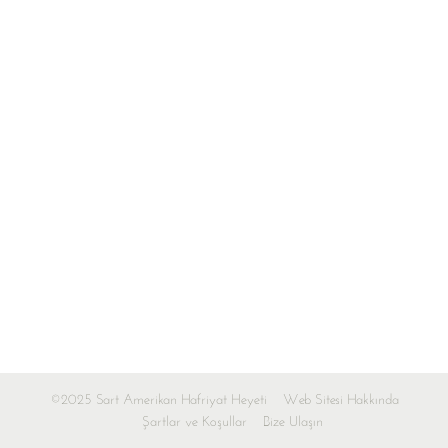
©2025 Sart Amerikan Hafriyat Heyeti
Web Sitesi Hakkında
Şartlar ve Koşullar
Bize Ulaşın