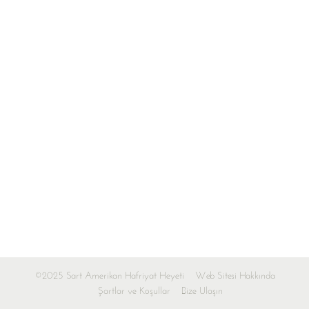
©2025 Sart Amerikan Hafriyat Heyeti
Web Sitesi Hakkında
Şartlar ve Koşullar
Bize Ulaşın