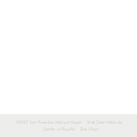
©2025 Sart Amerikan Hafriyat Heyeti
Web Sitesi Hakkında
Şartlar ve Koşullar
Bize Ulaşın