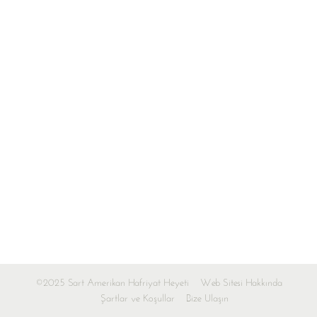
©2025 Sart Amerikan Hafriyat Heyeti
Web Sitesi Hakkında
Şartlar ve Koşullar
Bize Ulaşın