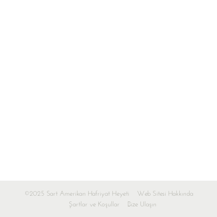
©2025 Sart Amerikan Hafriyat Heyeti
Web Sitesi Hakkında
Şartlar ve Koşullar
Bize Ulaşın