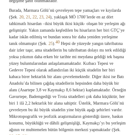
değişime şahit olunmaktadır.
Burada, Marmara Gölü’nü çevreleyen tepe yamaçları ve kıyılarda
(Şek.
20
,
21
,
22
,
23
,
24
), yaklaşık MÖ 1700’lerde en az dört
tahkimatlı hisardan –ikisi büyük ikisi küçük- oluşan bir yerleşim ağı
gelişmiştir. Yakın zamanda keşfedilen bu hisarların her biri GTÇ’ye
kadar iskân edilmiş ve bundan sonra bir daha yeniden yerleşime
40
tanık olmamıştır (Şek.
25
).
Hepsi de yüzeyde yangın tahribatına
dair izler taşır, ama sitadellerin bu tahribattan dolayı mı terk edildiği
yoksa yıkımın daha erken bir tarihte mi meydana geldiği tek başına
yüzey buluntularından anlaşılamamaktadır. Kızbacı Tepesi ve
Gedevre Tepesi olarak adlandırılan iki küçük sitadelin her biri
kabaca birer hektarlık bir alanı çevrelemektedir. Diğer ikisi ise Batı
Anadolu’da bilinen çağdaş sitadellerin hepsinden daha büyük bir
alanı (Asartepe 3,8 ve Kaymakçı 8,6 hektar) kaplamaktadır. Örneğin
Gavurtepe, Bademgediği ve Troia sitadelleri çok daha küçüktür, her
biri 1 ilâ 2,2 hektarlık bir alana sahiptir. Üstelik, Marmara Gölü’nü
çevreleyen bu iki büyük sitadelin yine büyük aşağı şehirleri vardır.
Mikrotopografik ve jeofizik araştırmaların gösterdiği üzere, baskın
konumu, büyüklüğü ve dâhili gelişmişliği, Kaymakçı’yı bu yerleşim
ağının ve muhtemelen bütün bölgenin merkezi yapmaktadır (Şek.