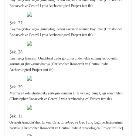
Kaymakçı’daki alçak güneydoğu terası üzerinde otlanan koyunlar (Christopher
Roosevelt ve Central Lydia Archaeological Project izni ile)
Şek. 27
Kaymakçı’daki alçak güneydoğu terası üzerinde otlanan koyunlar (Christopher
Roosevelt ve Central Lydia Archaeological Project izni ile)
Şek. 28
Kaymakçı hisarının Quickbird uydu görüntüsünden elde edilmiş üç boyutlu
görüntüsü (batı-güneybatıya (Christopher Roosevelt ve Central Lydia
Archaeological Project izni ile)
Şek. 29
Marmara Gölü etrafındaki yerleşmelerinden Orta ve Geç Tunç Çağı seramikleri
(Christopher Roosevelt ve Central Lydia Archaeological Project izni ile)
Şek. 11
Ortabatı Anadolu’daki Erken, Orta, Orta/Geç ve Geç Tunç Çağı yerleşimlerinin
haritası (Christopher Roosevelt ve Central Lydia Archaeological Project izni ile)