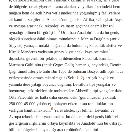
İç Orta-Batı Anadolu’daki Paleolitik kalıntılar seyrektir, ama gene
de bölgede, ortak yiyecek arama alanları ve yolları üzerindeki hem
mağara hem de açık hava yerleşmelerinde yoğunlaşmış faaliyetlere
ait kanıtlar sergilerler. Anadolu’nun genelde Afrika, Güneybatı Asya
ve Avrupa arasındaki teknoloji ve insan göçünde önemli bir rol
3
oynadığı bilinen bir görüştür.
Orta-batı Anadolu’nun da bu geniş
ölçekli süreçlere dâhil olması mümkündür. Manisa Dağı’nın (antik
Sipylos) yamaçlarındaki mağaralarda bulunmuş Paleolitik aletler ve
4
Küçük Menderes vadisinin güney kıyısındaki kaya resimleri
dışındaki, güvenli bir şekilde tarihlenebilen Paleolitik kanıtlar,
Marmara Gölü’nün (antik Gyges Gölü) hemen güneyindeki, Demir
Çağı tümülüsleriyle ünlü Bin Tepe’de bulunan Bozyer adlı açık hava
5
yerleşmesinde ortaya çıkarılmıştır (Şek.
1
,
2
).
Alçak höyük ve
yanında dere yatağı boyunca dağılmış Levallois tipi yongalar ve
boynuztaşı çekirdekleri ile muhtemelen Abbeville tipi yongalar daha
Orta Paleolitik’te, hatta daha öncesindeki (günümüzden yaklaşık
250.000-45.000 yıl önce) toplayıcı erken insan topluluklarının
6
varlığını kanıtlamaktadır.
Yerel aletler, iyi bilinen Levantin ve
Avrupa teknolojisini yansıtmakta, bu dönemlerdeki geniş kültürel
göstergenin ilişkilerini ortaya koymakta ve Anadolu’nun bu daha iyi
bilinen bölgeler ile oynadığı aracı rolününün önemini