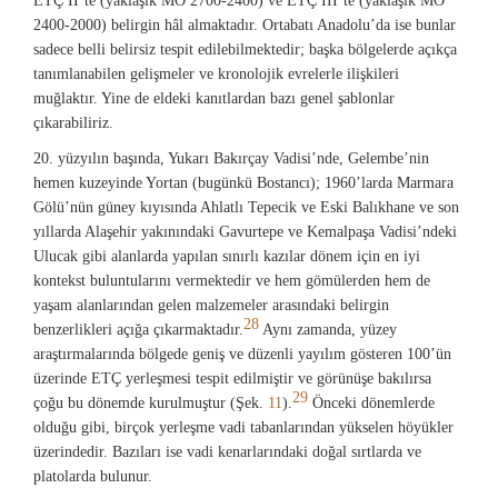
ETÇ II’te (yaklaşık MÖ 2700-2400) ve ETÇ III’te (yaklaşık MÖ
2400-2000) belirgin hâl almaktadır. Ortabatı Anadolu’da ise bunlar
sadece belli belirsiz tespit edilebilmektedir; başka bölgelerde açıkça
tanımlanabilen gelişmeler ve kronolojik evrelerle ilişkileri
muğlaktır. Yine de eldeki kanıtlardan bazı genel şablonlar
çıkarabiliriz.
20. yüzyılın başında, Yukarı Bakırçay Vadisi’nde, Gelembe’nin
hemen kuzeyinde Yortan (bugünkü Bostancı); 1960’larda Marmara
Gölü’nün güney kıyısında Ahlatlı Tepecik ve Eski Balıkhane ve son
yıllarda Alaşehir yakınındaki Gavurtepe ve Kemalpaşa Vadisi’ndeki
Ulucak gibi alanlarda yapılan sınırlı kazılar dönem için en iyi
kontekst buluntularını vermektedir ve hem gömülerden hem de
yaşam alanlarından gelen malzemeler arasındaki belirgin
28
benzerlikleri açığa çıkarmaktadır.
Aynı zamanda, yüzey
araştırmalarında bölgede geniş ve düzenli yayılım gösteren 100’ün
üzerinde ETÇ yerleşmesi tespit edilmiştir ve görünüşe bakılırsa
29
çoğu bu dönemde kurulmuştur (Şek.
11
).
Önceki dönemlerde
olduğu gibi, birçok yerleşme vadi tabanlarından yükselen höyükler
üzerindedir. Bazıları ise vadi kenarlarındaki doğal sırtlarda ve
platolarda bulunur.