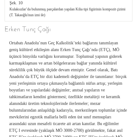
Şek. 10
Kulaksızlar’da bulunmuş parçalardan yapılan Kilia tipi figürinin kompozit çizimi
(T. Takaoğlu'nun izni ile)
Erken Tunç Çağı
Ortabatı Anadolu’nun Geç Kalkolitik’teki bağlarını tanımlayan
geniş kültürel etkileşim alanı Erken Tunç Çağı’nda (ETÇ), MÖ
üçüncü binyılda varlığını korumuştur. Toplumsal yapının giderek
karmaşıklaşması ve artan bölgelerarası bağlar yanında kültürel
süreklilik çok büyük ölçüde devam etmiştir. Genel olarak, Batı
Anadolu’da ETÇ bir dizi kademeli değişimler ile tanımlanır: birçok
yeni yerleşimin ortaya çıkmasıyla bağlantılı nüfus artışı; yerleşim
boyutları ve yapılardaki değişimler; anıtsal yapıların ve
tahkimatların kendini göstermesi; özellikle metalürji ve keramik
alanındaki üretim teknolojilerinde ilerlemeler; mezar
buluntularından anlaşıldığı kadarıyla, merkezileşen toplumlar içinde
mevkilerini egzotik mallarla belli eden üst sınıf mensupları
arasındaki uzun mesafeli ticarete ait artan kanıtlar. Bu eğilimler
ETÇ I evresinde (yaklaşık MÖ 3000-2700) görülmekte, fakat asıl