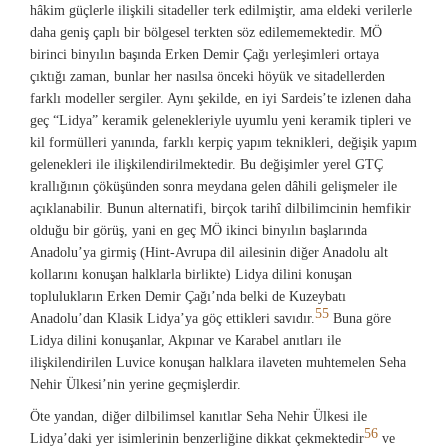
hâkim güçlerle ilişkili sitadeller terk edilmiştir, ama eldeki verilerle
daha geniş çaplı bir bölgesel terkten söz edilememektedir. MÖ
birinci binyılın başında Erken Demir Çağı yerleşimleri ortaya
çıktığı zaman, bunlar her nasılsa önceki höyük ve sitadellerden
farklı modeller sergiler. Aynı şekilde, en iyi Sardeis’te izlenen daha
geç “Lidya” keramik gelenekleriyle uyumlu yeni keramik tipleri ve
kil formülleri yanında, farklı kerpiç yapım teknikleri, değişik yapım
gelenekleri ile ilişkilendirilmektedir. Bu değişimler yerel GTÇ
krallığının çöküşünden sonra meydana gelen dâhili gelişmeler ile
açıklanabilir. Bunun alternatifi, birçok tarihî dilbilimcinin hemfikir
olduğu bir görüş, yani en geç MÖ ikinci binyılın başlarında
Anadolu’ya girmiş (Hint-Avrupa dil ailesinin diğer Anadolu alt
kollarını konuşan halklarla birlikte) Lidya dilini konuşan
toplulukların Erken Demir Çağı’nda belki de Kuzeybatı
55
Anadolu’dan Klasik Lidya’ya göç ettikleri savıdır.
Buna göre
Lidya dilini konuşanlar, Akpınar ve Karabel anıtları ile
ilişkilendirilen Luvice konuşan halklara ilaveten muhtemelen Seha
Nehir Ülkesi’nin yerine geçmişlerdir.
Öte yandan, diğer dilbilimsel kanıtlar Seha Nehir Ülkesi ile
56
Lidya’daki yer isimlerinin benzerliğine dikkat çekmektedir
ve