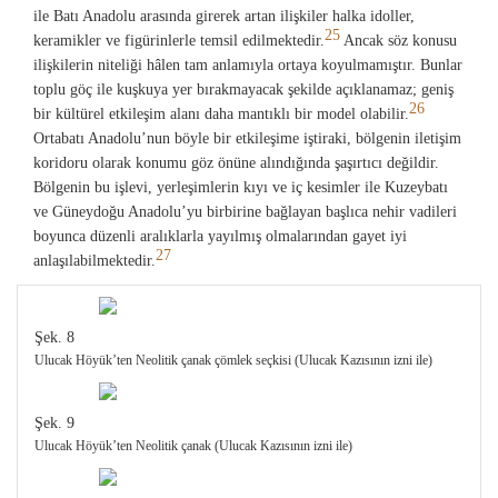
ile Batı Anadolu arasında girerek artan ilişkiler halka idoller,
25
keramikler ve figürinlerle temsil edilmektedir.
Ancak söz konusu
ilişkilerin niteliği hâlen tam anlamıyla ortaya koyulmamıştır. Bunlar
toplu göç ile kuşkuya yer bırakmayacak şekilde açıklanamaz; geniş
26
bir kültürel etkileşim alanı daha mantıklı bir model olabilir.
Ortabatı Anadolu’nun böyle bir etkileşime iştiraki, bölgenin iletişim
koridoru olarak konumu göz önüne alındığında şaşırtıcı değildir.
Bölgenin bu işlevi, yerleşimlerin kıyı ve iç kesimler ile Kuzeybatı
ve Güneydoğu Anadolu’yu birbirine bağlayan başlıca nehir vadileri
boyunca düzenli aralıklarla yayılmış olmalarından gayet iyi
27
anlaşılabilmektedir.
Şek. 8
Ulucak Höyük’ten Neolitik çanak çömlek seçkisi (Ulucak Kazısının izni ile)
Şek. 9
Ulucak Höyük’ten Neolitik çanak (Ulucak Kazısının izni ile)