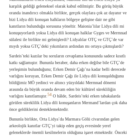
karşılık geldiği geleneksel olarak kabul edilmiştir. Bu görüş büyük
oranda inandırıcı olmakla birlikte, gerçek olaylara çok az dayanır ve
bizi Lidya dili konuşan halkların bölgeye gelişine dair ne gibi
kanıtların bulunduğu sorusuna yöneltir. Maionia’lılar Lidya dili mi
konuşuyorlardı yoksa Lidya dili konuşan halklar Gyges ve Mermnad
sülalesi ile birlikte mi gelmişlerdi? Lidyalılar OTÇ ve GTÇ’de var
mıydı yoksa GTÇ’deki yıkımların ardından mı ortaya çıkmışlardı?
Sardeis’teki kazılar bu soruların cevaplama konusunda sadece kısıtlı
katkı sağlamıştır. Bununla beraber, daha erken değilse bile GTÇ’de
yerleşimin bulunduğunu; Erken Demir Çağı’na kadar belli derecede
varlığını koruyan, Erken Demir Çağı ile Lidya dili konuşulduğunu
bildiğimiz MÖ yedinci ve altıncı yüzyıldaki Mermnad dönemi
arasında da büyük oranda devam eden bir kültürel sürekliliğin
54
varlığını kanıtlamıştır.
O hâlde, Sardeis’teki erken tabakalarda
görülen süreklilik Lidya dili konuşanların Mermand’lardan çok daha
önce geldiklerini desteklemektedir.
Bununla birlikte, Orta Lidya’da Marmara Gölü civarından gelen
arkeolojik kanıtlar GTÇ’yi takip eden geçiş evresinde yerel
geleneklerde önemli kesilmelerin olduğuna işaret etmektedir. Önceki