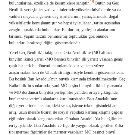
19
buluntularına, özellikle de keramiklere sahiptir.
Bütün bu Geç
Neolitik yerleşimler vadi zeminlerinde yükselen höyüklerde ya da
vadileri meydana getiren dağ silsilelerinin yamaçlarındaki doğal
yükseltilerde konuşlanmıştır ve hepsi iyi sulanan, tarım açısından
zengin topraklarda bulunurlar. Bu durum, yerleşim alanlarının
tarımsal yaşam tarzını benimsemiş topluluklar göz önünde
bulundurularak seçildiğini göstermektedir.
Yerel Geç Neolitik’i takip eden Orta Neolitik’te (MÖ altıncı
binyılın ikinci yarısı -MÖ beşinci binyılın ilk yarısı) yaşanan geniş
çaplı bir terk bu dönemi tanımlamaktadır ve hem yüzey
araştırmaları hem de Ulucak stratigrafisiyle kendini göstermektedir.
Bu boşluk Batı Anadolu’nun büyük kısmında izlenebilmektedir. Geç
Kalkolitik’in sonlarında, yani MÖ beşinci binyılın ikinci yarısında
ve MÖ dördüncü binyılda yerleşimler yeniden ortaya çıktığında,
bunlar yine verimli alanlarda kurulmuşlardır. Batı Anadolu’nun
diğer yerlerinde metalurjideki ve taş işleme teknolojisindeki ani
artış, uzun mesafe ticaret ile sosyal yapıdaki karmaşıklaşma çağdaş
eğilimler olarak karşımıza çıkar. Ortabatı Anadolu’da bu eğilimler
en iyi şekilde, Batı Anadolu ve Ege’de yaygın olarak görülen Kilia
tipi mermer figürinler ile mermer vazoların MÖ beşinci binyıl