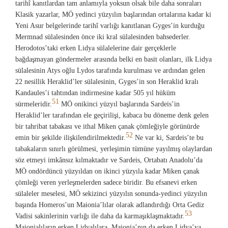
tarihî kanıtlardan tam anlamıyla yoksun olsak bile daha sonraları
Klasik yazarlar, MÖ yedinci yüzyılın başlarından ortalarına kadar ki
Yeni Asur belgelerinde tarihî varlığı kanıtlanan Gyges’in kurduğu
Mermnad sülalesinden önce iki kral sülalesinden bahsederler.
Herodotos’taki erken Lidya sülalelerine dair gerçeklerle
bağdaşmayan göndermeler arasında belki en basit olanları, ilk Lidya
sülalesinin Atys oğlu Lydos tarafında kurulması ve ardından gelen
22 nesillik Heraklid’ler sülalesinin, Gyges’in son Heraklid kralı
Kandaules’i tahtından indirmesine kadar 505 yıl hüküm
51
sürmeleridir.
MÖ onikinci yüzyıl başlarında Sardeis’in
Heraklid’ler tarafından ele geçirilişi, kabaca bu döneme denk gelen
bir tahribat tabakası ve ithal Miken çanak çömleğiyle görünürde
52
emin bir şekilde ilişkilendirilmektedir.
Ne var ki, Sardeis’te bu
tabakaların sınırlı görülmesi, yerleşimin tümüne yayılmış olaylardan
söz etmeyi imkânsız kılmaktadır ve Sardeis, Ortabatı Anadolu’da
MÖ ondördüncü yüzyıldan on ikinci yüzyıla kadar Miken çanak
çömleği veren yerleşmelerden sadece biridir. Bu efsanevi erken
sülaleler meselesi, MÖ sekizinci yüzyılın sonunda-yedinci yüzyılın
başında Homeros’un Maionia’lılar olarak adlandırdığı Orta Gediz
53
Vadisi sakinlerinin varlığı ile daha da karmaşıklaşmaktadır.
Maionialıların erken Lidyalılara, Maionia’nın da erken Lidya’ya