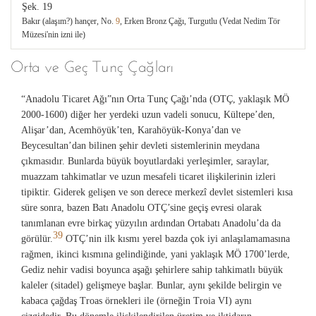
Şek. 19
Bakır (alaşım?) hançer, No.
9
, Erken Bronz Çağı, Turgutlu (Vedat Nedim Tör
Müzesi'nin izni ile)
Orta ve Geç Tunç Çağları
“Anadolu Ticaret Ağı”nın Orta Tunç Çağı’nda (OTÇ, yaklaşık MÖ
2000-1600) diğer her yerdeki uzun vadeli sonucu, Kültepe’den,
Alişar’dan, Acemhöyük’ten, Karahöyük-Konya’dan ve
Beycesultan’dan bilinen şehir devleti sistemlerinin meydana
çıkmasıdır. Bunlarda büyük boyutlardaki yerleşimler, saraylar,
muazzam tahkimatlar ve uzun mesafeli ticaret ilişkilerinin izleri
tipiktir. Giderek gelişen ve son derece merkezî devlet sistemleri kısa
süre sonra, bazen Batı Anadolu OTÇ’sine geçiş evresi olarak
tanımlanan evre birkaç yüzyılın ardından Ortabatı Anadolu’da da
39
görülür.
OTÇ’nin ilk kısmı yerel bazda çok iyi anlaşılamamasına
rağmen, ikinci kısmına gelindiğinde, yani yaklaşık MÖ 1700’lerde,
Gediz nehir vadisi boyunca aşağı şehirlere sahip tahkimatlı büyük
kaleler (sitadel) gelişmeye başlar. Bunlar, aynı şekilde belirgin ve
kabaca çağdaş Troas örnekleri ile (örneğin Troia VI) aynı