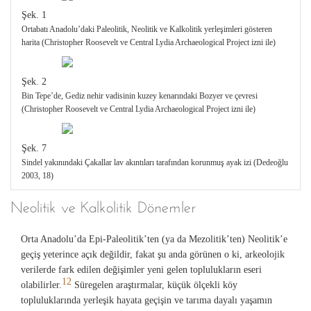
Şek. 1
Ortabatı Anadolu’daki Paleolitik, Neolitik ve Kalkolitik yerleşimleri gösteren
harita (Christopher Roosevelt ve Central Lydia Archaeological Project izni ile)
Şek. 2
Bin Tepe’de, Gediz nehir vadisinin kuzey kenarındaki Bozyer ve çevresi
(Christopher Roosevelt ve Central Lydia Archaeological Project izni ile)
Şek. 7
Sindel yakınındaki Çakallar lav akıntıları tarafından korunmuş ayak izi (Dedeoğlu
2003, 18)
Neolitik ve Kalkolitik Dönemler
Orta Anadolu’da Epi-Paleolitik’ten (ya da Mezolitik’ten) Neolitik’e
geçiş yeterince açık değildir, fakat şu anda görünen o ki, arkeolojik
verilerde fark edilen değişimler yeni gelen toplulukların eseri
12
olabilirler.
Süregelen araştırmalar, küçük ölçekli köy
topluluklarında yerleşik hayata geçişin ve tarıma dayalı yaşamın