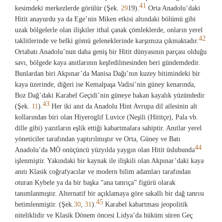
41
kesimdeki merkezlerde görülür (Şek.
29
19).
Orta Anadolu’daki
Hitit anayurdu ya da Ege’nin Miken etkisi altındaki bölümü gibi
uzak bölgelerle olan ilişkiler ithal çanak çömleklerde, onların yerel
42
taklitlerinde ve belki gömü geleneklerinde karşımıza çıkmaktadır.
Ortabatı Anadolu’nun daha geniş bir Hitit dünyasının parçası olduğu
savı, bölgede kaya anıtlarının keşfedilmesinden beri gündemdedir.
Bunlardan biri Akpınar’da Manisa Dağı’nın kuzey bitimindeki bir
kaya üzerinde, diğeri ise Kemalpaşa Vadisi’nin güney kenarında,
Boz Dağ’daki Karabel Geçidi’nin güneye bakan kayalık yüzündedir
43
(Şek.
11
).
Her iki anıt da Anadolu Hint Avrupa dil ailesinin alt
kollarından biri olan Hiyeroglif Luvice (Neşili (Hititçe), Pala vb.
dille gibi) yazıtların eşlik ettiği kabartmalara sahiptir. Anıtlar yerel
yöneticiler tarafından yaptırılmıştır ve Orta, Güney ve Batı
44
Anadolu’da MÖ onüçüncü yüzyılda yaygın olan Hitit üslubunda
işlenmiştir. Yakındaki bir kaynak ile ilişkili olan Akpınar’daki kaya
anıtı Klasik coğrafyacılar ve modern bilim adamları tarafından
oturan Kybele ya da bir başka “ana tanrıça” figürü olarak
tanımlanmıştır. Alternatif bir açıklamaya göre sakallı bir dağ tanrısı
45
betimlenmiştir. (Şek.
30
,
31
).
Karabel kabartması jeopolitik
niteliklidir ve Klasik Dönem öncesi Lidya’da hüküm süren Geç