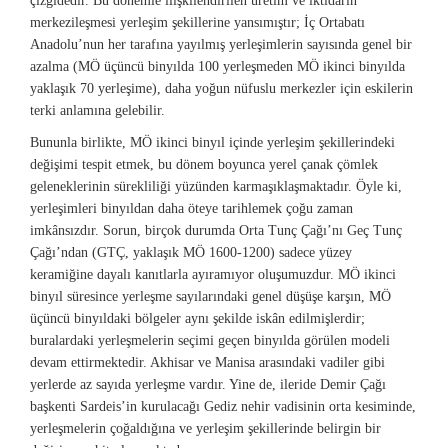
çizgidedir. Bu dönemle ilişkilendirilen üretim ve iktidarın
merkezileşmesi yerleşim şekillerine yansımıştır; İç Ortabatı
Anadolu’nun her tarafına yayılmış yerleşimlerin sayısında genel bir
azalma (MÖ üçüncü binyılda 100 yerleşmeden MÖ ikinci binyılda
yaklaşık 70 yerleşime), daha yoğun nüfuslu merkezler için eskilerin
terki anlamına gelebilir.
Bununla birlikte, MÖ ikinci binyıl içinde yerleşim şekillerindeki
değişimi tespit etmek, bu dönem boyunca yerel çanak çömlek
geleneklerinin sürekliliği yüzünden karmaşıklaşmaktadır. Öyle ki,
yerleşimleri binyıldan daha öteye tarihlemek çoğu zaman
imkânsızdır. Sorun, birçok durumda Orta Tunç Çağı’nı Geç Tunç
Çağı’ndan (GTÇ, yaklaşık MÖ 1600-1200) sadece yüzey
keramiğine dayalı kanıtlarla ayıramıyor oluşumuzdur. MÖ ikinci
binyıl süresince yerleşme sayılarındaki genel düşüşe karşın, MÖ
üçüncü binyıldaki bölgeler aynı şekilde iskân edilmişlerdir;
buralardaki yerleşmelerin seçimi geçen binyılda görülen modeli
devam ettirmektedir. Akhisar ve Manisa arasındaki vadiler gibi
yerlerde az sayıda yerleşme vardır. Yine de, ileride Demir Çağı
başkenti Sardeis’in kurulacağı Gediz nehir vadisinin orta kesiminde,
yerleşmelerin çoğaldığına ve yerleşim şekillerinde belirgin bir