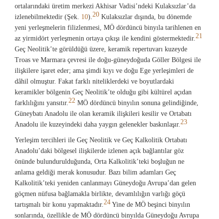
ortalarındaki üretim merkezi Akhisar Vadisi’ndeki Kulaksızlar’da
20
izlenebilmektedir (Şek.
10
).
Kulaksızlar dışında, bu dönemde
yeni yerleşmelerin filizlenmesi, MÖ dördüncü binyıla tarihlenen en
21
az yirmidört yerleşmenin ortaya çıkışı ile kendini göstermektedir.
Geç Neolitik’te görüldüğü üzere, keramik repertuvarı kuzeyde
Troas ve Marmara çevresi ile doğu-güneydoğuda Göller Bölgesi ile
ilişkilere işaret eder; ama şimdi kıyı ve doğu Ege yerleşimleri de
dâhil olmuştur. Fakat farklı niteliklerdeki ve boyutlardaki
keramikler bölgenin Geç Neolitik’te olduğu gibi kültürel açıdan
22
farklılığını yansıtır.
MÖ dördüncü binyılın sonuna gelindiğinde,
Güneybatı Anadolu ile olan keramik ilişkileri kesilir ve Ortabatı
23
Anadolu ile kuzeyindeki daha yaygın gelenekler baskınlaşır.
Yerleşim tercihleri ile Geç Neolitik ve Geç Kalkolitik Ortabatı
Anadolu’daki bölgesel ilişkilerde izlenen açık bağlantılar göz
önünde bulundurulduğunda, Orta Kalkolitik’teki boşluğun ne
anlama geldiği merak konusudur. Bazı bilim adamları Geç
Kalkolitik’teki yeniden canlanmayı Güneydoğu Avrupa’dan gelen
göçmen nüfusa bağlamakla birlikte, devamlılığın varlığı göçü
24
tartışmalı bir konu yapmaktadır.
Yine de MÖ beşinci binyılın
sonlarında, özellikle de MÖ dördüncü binyılda Güneydoğu Avrupa