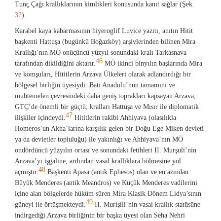
Tunç Çağı krallıklarının kimlikleri konusunda kanıt sağlar (Şek.
32
).
Karabel kaya kabarmasının hiyeroglif Luvice yazıtı, anıtın Hitit
başkenti Hattuşa (bugünkü Boğazköy) arşivlerinden bilinen Mira
Krallığı’nın MÖ onüçüncü yüzyıl sonundaki kralı Tarkasnava
46
tarafından dikildiğini aktarır.
MÖ ikinci binyılın başlarında Mira
ve komşuları, Hititlerin Arzava Ülkeleri olarak adlandırdığı bir
bölgesel birliğin üyesiydi. Batı Anadolu’nun tamamını ve
muhtemelen çevresindeki daha geniş toprakları kapsayan Arzava,
GTÇ’de önemli bir güçtü; kralları Hattuşa ve Mısır ile diplomatik
47
ilişkiler içindeydi.
Hititlerin rakibi Ahhiyava (olasılıkla
Homeros’un Akha’larına karşılık gelen bir Doğu Ege Miken devleti
ya da devletler topluluğu) ile yakınlığı ve Ahhiyava’nın MÖ
ondördüncü yüzyılın ortası ve sonundaki fetihleri II. Murşuli’nin
Arzava’yı işgaline, ardından vasal krallıklara bölmesine yol
48
açmıştır.
Başkenti Apasa (antik Ephesos) olan ve en azından
Büyük Menderes (antik Meandros) ve Küçük Menderes vadilerini
içine alan bölgelerde hüküm süren Mira Klasik Dönem Lidya’sının
49
güneyi ile örtüşmekteydi.
II. Murişili’nin vasal krallık statüsüne
indirgediği Arzava birliğinin bir başka üyesi olan Seha Nehri