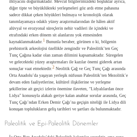
ihtiyacını doğurmaktadır. Mevcut bilgilerimizdeki boşluklar ayrıca,
diğer tipte ve büyüklükteki yerleşmeleri göz ardı etme pahasına
sadece dikkat çeken höyükleri bulmaya ve kronolojik olarak
tanımlayamaya odaklı yüzey araştırmalarından ile hâlen aktif
alüvyal ve erozyonal süreçlerin nehir vadileri ile içindeki ve
etrafındaki erken dönem sit alanlarını yok etmesinden
1
kaynaklanmaktadır.
Bununla beraber, görünen o ki, bölgenin
prehistorik arkeolojisi özellikle zengindir ve Paleolitik’ten Geç
Tunç Çağına kadar olan zaman dilimini kapsamaktadır. Süregelen
ve gelecekteki yüzey araştırmaları ile kazılar önemi giderek artan
2
sonuçlar vaat etmektedir.
Neolitik Çağ ve Geç Tunç Çağı arasında
Orta Anadolu’da yaşayan yerleşik nüfusun Paleolitik’ten Mezolitik’e
devam eden faaliyetlerine, kültürel ilişkilerine ve yerleşme
şekillerine ait geçici izlerin önemine ilaveten, “Lidyalılardan önce
Lidya” konusuyla alakalı geriye kalan anahtar sorular arasında, Geç
Tunç Çağı’ndan Erken Demir Çağı’na geçişin niteliği ile Lidya dili
konuşan toplulukların geliş tarihleri ve şartları da bulunmaktadır.
Paleolitik ve Epi-Paleolitik Dönemler