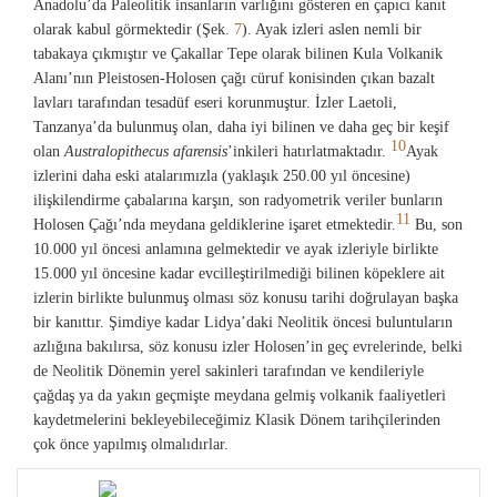
Anadolu’da Paleolitik insanların varlığını gösteren en çapıcı kanıt
olarak kabul görmektedir (Şek.
7
). Ayak izleri aslen nemli bir
tabakaya çıkmıştır ve Çakallar Tepe olarak bilinen Kula Volkanik
Alanı’nın Pleistosen-Holosen çağı cüruf konisinden çıkan bazalt
lavları tarafından tesadüf eseri korunmuştur. İzler Laetoli,
Tanzanya’da bulunmuş olan, daha iyi bilinen ve daha geç bir keşif
10
olan
Australopithecus afarensis
’inkileri hatırlatmaktadır.
Ayak
izlerini daha eski atalarımızla (yaklaşık 250.00 yıl öncesine)
ilişkilendirme çabalarına karşın, son radyometrik veriler bunların
11
Holosen Çağı’nda meydana geldiklerine işaret etmektedir.
Bu, son
10.000 yıl öncesi anlamına gelmektedir ve ayak izleriyle birlikte
15.000 yıl öncesine kadar evcilleştirilmediği bilinen köpeklere ait
izlerin birlikte bulunmuş olması söz konusu tarihi doğrulayan başka
bir kanıttır. Şimdiye kadar Lidya’daki Neolitik öncesi buluntuların
azlığına bakılırsa, söz konusu izler Holosen’in geç evrelerinde, belki
de Neolitik Dönemin yerel sakinleri tarafından ve kendileriyle
çağdaş ya da yakın geçmişte meydana gelmiş volkanik faaliyetleri
kaydetmelerini bekleyebileceğimiz Klasik Dönem tarihçilerinden
çok önce yapılmış olmalıdırlar.