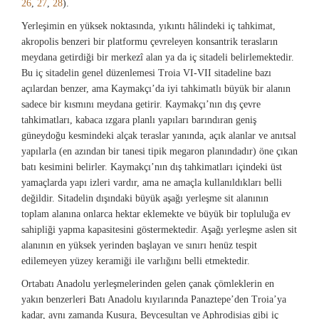
26
,
27
,
28
).
Yerleşimin en yüksek noktasında, yıkıntı hâlindeki iç tahkimat,
akropolis benzeri bir platformu çevreleyen konsantrik terasların
meydana getirdiği bir merkezî alan ya da iç sitadeli belirlemektedir.
Bu iç sitadelin genel düzenlemesi Troia VI-VII sitadeline bazı
açılardan benzer, ama Kaymakçı’da iyi tahkimatlı büyük bir alanın
sadece bir kısmını meydana getirir. Kaymakçı’nın dış çevre
tahkimatları, kabaca ızgara planlı yapıları barındıran geniş
güneydoğu kesmindeki alçak teraslar yanında, açık alanlar ve anıtsal
yapılarla (en azından bir tanesi tipik megaron planındadır) öne çıkan
batı kesimini belirler. Kaymakçı’nın dış tahkimatları içindeki üst
yamaçlarda yapı izleri vardır, ama ne amaçla kullanıldıkları belli
değildir. Sitadelin dışındaki büyük aşağı yerleşme sit alanının
toplam alanına onlarca hektar eklemekte ve büyük bir topluluğa ev
sahipliği yapma kapasitesini göstermektedir. Aşağı yerleşme aslen sit
alanının en yüksek yerinden başlayan ve sınırı henüz tespit
edilemeyen yüzey keramiği ile varlığını belli etmektedir.
Ortabatı Anadolu yerleşmelerinden gelen çanak çömleklerin en
yakın benzerleri Batı Anadolu kıyılarında Panaztepe’den Troia’ya
kadar, aynı zamanda Kusura, Beycesultan ve Aphrodisias gibi iç