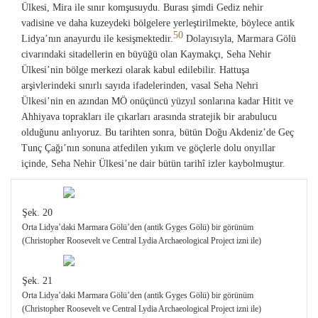
Ülkesi, Mira ile sınır komşusuydu. Burası şimdi Gediz nehir
vadisine ve daha kuzeydeki bölgelere yerleştirilmekte, böylece antik
50
Lidya’nın anayurdu ile kesişmektedir.
Dolayısıyla, Marmara Gölü
civarındaki sitadellerin en büyüğü olan Kaymakçı, Seha Nehir
Ülkesi’nin bölge merkezi olarak kabul edilebilir. Hattuşa
arşivlerindeki sınırlı sayıda ifadelerinden, vasal Seha Nehri
Ülkesi’nin en azından MÖ onüçüncü yüzyıl sonlarına kadar Hitit ve
Ahhiyava toprakları ile çıkarları arasında stratejik bir arabulucu
olduğunu anlıyoruz. Bu tarihten sonra, bütün Doğu Akdeniz’de Geç
Tunç Çağı’nın sonuna atfedilen yıkım ve göçlerle dolu onyıllar
içinde, Seha Nehir Ülkesi’ne dair bütün tarihî izler kaybolmuştur.
Şek. 20
Orta Lidya’daki Marmara Gölü’den (antik Gyges Gölü) bir görünüm
(Christopher Roosevelt ve Central Lydia Archaeological Project izni ile)
Şek. 21
Orta Lidya’daki Marmara Gölü’den (antik Gyges Gölü) bir görünüm
(Christopher Roosevelt ve Central Lydia Archaeological Project izni ile)