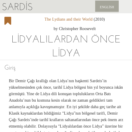
SARDIS
ENGLISH
The Lydians and their World
(2010)
KEŞFET
by Christopher Roosevelt
YAYINLAR
LIDYALILARDAN ÖNCE
HABERLER
LIDYA
BIZI DESTEKLEYIN
Giriş
Bir Demir Çağı krallığı olan Lidya’nın başkenti Sardeis’in
yükselmesinden çok önce, tarihî Lidya bölgesi bin yıl boyunca iskân
görmüştü. Yine de Lidya dili konuşan toplulukların Orta Batı
Anadolu’nun bu kısmına kesin olarak ne zaman geldikleri tam
anlamıyla açıklığa kavuşmamıştır. En iyi şekilde daha geç tarihe ait
Klasik kaynaklardan bildiğimiz “Lidya”nın bölgesel tarifi, Demir
Çağı Sardeis’inde tarihî kralların saltanatlarından önce pek önem arz
etmemiş olabilir. Dolayısıyla “Lidyalılardan önce Lidya” üzerine bir