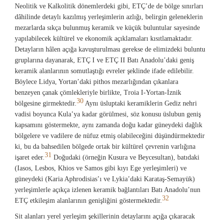
Neolitik ve Kalkolitik dönemlerdeki gibi, ETÇ’de de bölge sınırları
dâhilinde detaylı kazılmış yerleşimlerin azlığı, belirgin geleneklerin
mezarlarda sıkça bulunmuş keramik ve küçük buluntular sayesinde
yapılabilecek kültürel ve ekonomik açıklamaları kısıtlamaktadır.
Detayların hâlen açığa kavuşturulması gerekse de elimizdeki buluntu
gruplarına dayanarak, ETÇ I ve ETÇ II Batı Anadolu’daki geniş
keramik alanlarının somutlaştığı evreler şeklinde ifade edilebilir.
Böylece Lidya, Yortan’daki pithos mezarlığından çıkanlara
benzeyen çanak çömlekleriyle birlikte, Troia I-Yortan-İznik
30
bölgesine girmektedir.
Aynı üsluptaki keramiklerin Gediz nehri
vadisi boyunca Kula’ya kadar görülmesi, söz konusu üslubun geniş
kapsamını göstermekte, aynı zamanda doğu kadar güneydeki dağlık
bölgelere ve vadilere de nüfuz etmiş olabileceğini düşündürmektedir
ki, bu da bahsedilen bölgede ortak bir kültürel çevrenin varlığına
31
işaret eder.
Doğudaki (örneğin Kusura ve Beycesultan), batıdaki
(Iasos, Lesbos, Khios ve Samos gibi kıyı Ege yerleşimleri) ve
güneydeki (Karia Aphrodisias’ı ve Lykia’daki Karataş-Semayük)
yerleşimlerle açıkça izlenen keramik bağlantıları Batı Anadolu’nun
32
ETÇ etkileşim alanlarının genişliğini göstermektedir.
Sit alanları yerel yerleşim şekillerinin detaylarını açığa çıkaracak