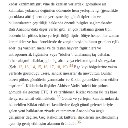
kadar kazılmamıştır; yine de kazılan yerlerdeki gömülere ait
kalıntılar, yukarıda değinilen dönemde hem yerleşme içi (genellikle
çocuklara aittir) hem de yerleşme dışı gömü tiplerinin ve
buluntularının çeşitliliği hakkında önemli bilgiler sağlamaktadır.
Batı Anadolu’daki diğer yerler gibi, en çok rastlanan gömü tipi,
bedenin bir pithos içine yerleştirildiği tiptir; ölüye hemen her zaman
keramikler ve bazı örneklerde de zengin başka buluntu grupları eşlik
eder: taş vazolar, metal ya da taştan hayvan figürinleri ve
antropomorfik figürinler veya “idoller”, cilalanmış taş baltalar,
bakır alaşımlı silahlar, gümüş, altın veya elektron şahsi süs eşyaları
33
(Şek.
12
,
13
,
14
,
15
,
16
,
17
,
18
,
19
).
Ege kıyı bölgelerine yakın
yerlerde görüldüğü üzere, sandık mezarlar da mevcuttur. Bunlar
bazen pithos gömülerin yanındadır ve Kiklat geleneklerinden etkiler
34
taşırlar.
Kiklatlarla ilişkiler Akhisar Vadisi’ndeki bir pithos
gömüde ele geçmiş ETÇ II’ye tarihlenen Kiklat yapımı iki taş kâse
35
ile ayrıca temsil edilmektedir.
Gömü ve yerleşim kanıtlarından da
izlenebilen Kiklat etkileri, kendilerine özgü gömü gelenekleriyle
gelen yeni halklardan ziyade ve tamamen Anadolu’ya özgü
gelişimler değilse, Geç Kalkolitik kültürel ilişkilerini şekillendirmiş
36
aynı tip geniş etkileşim alanının ürünüdür.