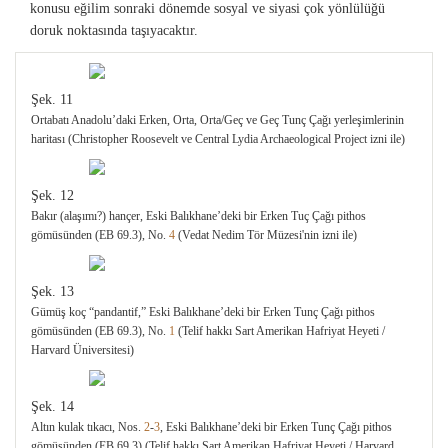
konusu eğilim sonraki dönemde sosyal ve siyasi çok yönlülüğü
doruk noktasında taşıyacaktır.
Şek. 11
Ortabatı Anadolu’daki Erken, Orta, Orta/Geç ve Geç Tunç Çağı yerleşimlerinin
haritası (Christopher Roosevelt ve Central Lydia Archaeological Project izni ile)
Şek. 12
Bakır (alaşımı?) hançer, Eski Balıkhane’deki bir Erken Tuç Çağı pithos
gömüsünden (EB 69.3), No.
4
(Vedat Nedim Tör Müzesi'nin izni ile)
Şek. 13
Gümüş koç “pandantif,” Eski Balıkhane’deki bir Erken Tunç Çağı pithos
gömüsünden (EB 69.3), No.
1
(Telif hakkı Sart Amerikan Hafriyat Heyeti /
Harvard Üniversitesi)
Şek. 14
Altın kulak tıkacı, Nos.
2
-
3
, Eski Balıkhane’deki bir Erken Tunç Çağı pithos
gömüsünden (EB 69.3) (Telif hakkı Sart Amerikan Hafriyat Heyeti / Harvard