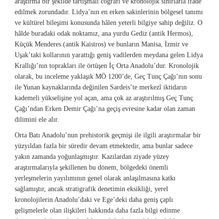
araştırma bir şekilde tartışmalı coğrafi ve kronolojik sınırlarla ifade
edilmek zorundadır. Lidya’nın en erken sakinlerinin bölgesel tanımı
ve kültürel bileşimi konusunda hâlen yeterli bilgiye sahip değiliz. O
hâlde buradaki odak noktamız, ana yurdu Gediz (antik Hermos),
Küçük Menderes (antik Kaistros) ve bunların Manisa, İzmir ve
Uşak’taki kollarının yarattığı geniş vadilerden meydana gelen Lidya
Krallığı’nın toprakları ile örtüşen İç Orta Anadolu’dur. Kronolojik
olarak, bu inceleme yaklaşık MÖ 1200’de, Geç Tunç Çağı’nın sonu
ile Yunan kaynaklarında değinilen Sardeis’te merkezî iktidarın
kademeli yükselişine yol açan, ama çok az araştırılmış Geç Tunç
Çağı’ndan Erken Demir Çağı’na geçiş evresine kadar olan zaman
dilimini ele alır.
Orta Batı Anadolu’nun prehistorik geçmişi ile ilgili araştırmalar bir
yüzyıldan fazla bir süredir devam etmektedir, ama bunlar sadece
yakın zamanda yoğunlaşmıştır. Kazılardan ziyade yüzey
araştırmalarıyla şekillenen bu dönem, bölgedeki önemli
yerleşmelerin yayılımının genel olarak anlaşılmasına katkı
sağlamıştır, ancak stratigrafik denetimin eksikliği, yerel
kronolojilerin Anadolu’daki ve Ege’deki daha geniş çaplı
gelişmelerle olan ilişkileri hakkında daha fazla bilgi edinme