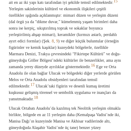
15
ait en az iki yapı katı tarafından iyi şekilde temsil edilmektedir.
Yerleşim sakinlerinin kültürel ve ekonomik ilişkileri çeşitli
özellikler ışığında açıklanmıştır: mimari düzen ve yerleşim düzeni
(dal örgü ya da “dikme duvar,” kümelenmiş yaşam birimleri daha
sonra ise kerpiç, sıkıştırılmış toprak ve sokaklar boyunca
yerleştirilmiş ahşap mimari), keramikler (kırmızı astarlı, perdahlı
ayırt edici formlar) (Şek.
8
,
9
) ve diğer küçük buluntular (örneğin
figürinler ve kemik kaşıklar) kuzeydeki bölgelerle, özellikle
Marmara Denizi, Trakya çevresindeki “Fikirtepe Kültürü” ve doğu-
güneydoğu Göller Bölgesi’ndeki kültürler ile benzerlikler, ama aynı
16
zamanda yerey düzeyde ayrılıklar göstermektedir.
Ege ve Orta
Anadolu ile olan bağlar Ulucak ve bölgedeki diğer yerlerde görülen
Melos ve Orta Anadolu obsidyenleri tarafından temsil
17
edilmektedir.
Ulucak’taki figürin ve desenli kumaş üretimi
kuşkusuz gelişmiş törensel ve sembolik uygulama ve inançları da
18
yansıtmaktadır.
Ulucak Ortabatı Anadolu’da kazılmış tek Neolitik yerleşim olmakla
birlikte, bölgede en az 11 yerleşim daha (Kemalpaşa Vadisi’nde iki,
Manisa Dağı’ın kuzeyinde Manisa ve Akhisar vadilerinde altı,
güneydoğuda Alaşahir Vadisi’nde üç tane) benzer yüzey