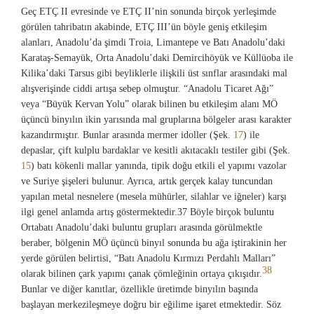
Geç ETÇ II evresinde ve ETÇ II’nin sonunda birçok yerleşimde
görülen tahribatın akabinde, ETÇ III’ün böyle geniş etkileşim
alanları, Anadolu’da şimdi Troia, Limantepe ve Batı Anadolu’daki
Karataş-Semayük, Orta Anadolu’daki Demircihöyük ve Küllüoba ile
Kilika’daki Tarsus gibi beyliklerle ilişkili üst sınflar arasındaki mal
alışverişinde ciddi artışa sebep olmuştur. “Anadolu Ticaret Ağı”
veya “Büyük Kervan Yolu” olarak bilinen bu etkileşim alanı MÖ
üçüncü binyılın ikin yarısında mal gruplarına bölgeler arası karakter
kazandırmıştır. Bunlar arasında mermer idoller (Şek.
17
) ile
depaslar, çift kulplu bardaklar ve kesitli akıtacaklı testiler gibi (Şek.
15
) batı kökenli mallar yanında, tipik doğu etkili el yapımı vazolar
ve Suriye şişeleri bulunur. Ayrıca, artık gerçek kalay tuncundan
yapılan metal nesnelere (mesela mühürler, silahlar ve iğneler) karşı
ilgi genel anlamda artış göstermektedir.
37 Böyle birçok buluntu
Ortabatı Anadolu’daki buluntu grupları arasında görülmektle
beraber, bölgenin MÖ üçüncü binyıl sonunda bu ağa iştirakinin her
yerde görülen belirtisi, “Batı Anadolu Kırmızı Perdahlı Malları”
38
olarak bilinen çark yapımı çanak çömleğinin ortaya çıkışıdır.
Bunlar ve diğer kanıtlar, özellikle üretimde binyılın başında
başlayan merkezileşmeye doğru bir eğilime işaret etmektedir. Söz