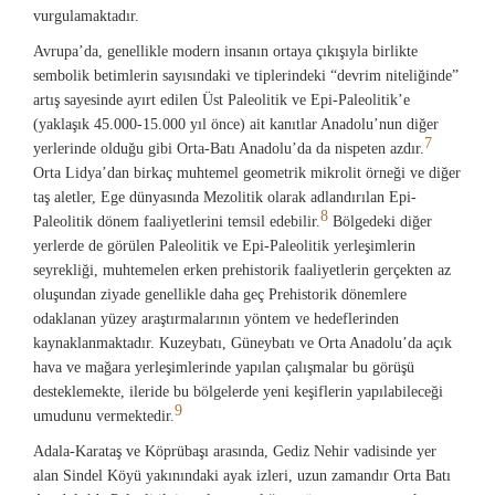
vurgulamaktadır.
Avrupa’da, genellikle modern insanın ortaya çıkışıyla birlikte
sembolik betimlerin sayısındaki ve tiplerindeki “devrim niteliğinde”
artış sayesinde ayırt edilen Üst Paleolitik ve Epi-Paleolitik’e
(yaklaşık 45.000-15.000 yıl önce) ait kanıtlar Anadolu’nun diğer
7
yerlerinde olduğu gibi Orta-Batı Anadolu’da da nispeten azdır.
Orta Lidya’dan birkaç muhtemel geometrik mikrolit örneği ve diğer
taş aletler, Ege dünyasında Mezolitik olarak adlandırılan Epi-
8
Paleolitik dönem faaliyetlerini temsil edebilir.
Bölgedeki diğer
yerlerde de görülen Paleolitik ve Epi-Paleolitik yerleşimlerin
seyrekliği, muhtemelen erken prehistorik faaliyetlerin gerçekten az
oluşundan ziyade genellikle daha geç Prehistorik dönemlere
odaklanan yüzey araştırmalarının yöntem ve hedeflerinden
kaynaklanmaktadır. Kuzeybatı, Güneybatı ve Orta Anadolu’da açık
hava ve mağara yerleşimlerinde yapılan çalışmalar bu görüşü
desteklemekte, ileride bu bölgelerde yeni keşiflerin yapılabileceği
9
umudunu vermektedir.
Adala-Karataş ve Köprübaşı arasında, Gediz Nehir vadisinde yer
alan Sindel Köyü yakınındaki ayak izleri, uzun zamandır Orta Batı