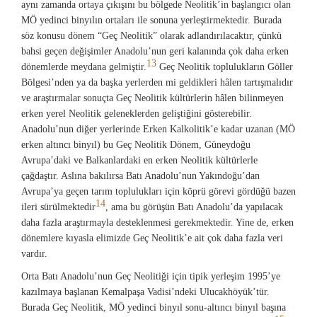
aynı zamanda ortaya çıkışını bu bölgede Neolitik’in başlangıcı olan
MÖ yedinci binyılın ortaları ile sonuna yerleştirmektedir. Burada
söz konusu dönem “Geç Neolitik” olarak adlandırılacaktır, çünkü
bahsi geçen değişimler Anadolu’nun geri kalanında çok daha erken
13
dönemlerde meydana gelmiştir.
Geç Neolitik toplulukların Göller
Bölgesi’nden ya da başka yerlerden mi geldikleri hâlen tartışmalıdır
ve araştırmalar sonuçta Geç Neolitik kültürlerin hâlen bilinmeyen
erken yerel Neolitik geleneklerden geliştiğini gösterebilir.
Anadolu’nun diğer yerlerinde Erken Kalkolitik’e kadar uzanan (MÖ
erken altıncı binyıl) bu Geç Neolitik Dönem, Güneydoğu
Avrupa’daki ve Balkanlardaki en erken Neolitik kültürlerle
çağdaştır. Aslına bakılırsa Batı Anadolu’nun Yakındoğu’dan
Avrupa’ya geçen tarım toplulukları için köprü görevi gördüğü bazen
14
ileri sürülmektedir
, ama bu görüşün Batı Anadolu’da yapılacak
daha fazla araştırmayla desteklenmesi gerekmektedir. Yine de, erken
dönemlere kıyasla elimizde Geç Neolitik’e ait çok daha fazla veri
vardır.
Orta Batı Anadolu’nun Geç Neolitiği için tipik yerleşim 1995’ye
kazılmaya başlanan Kemalpaşa Vadisi’ndeki Ulucakhöyük’tür.
Burada Geç Neolitik, MÖ yedinci binyıl sonu-altıncı binyıl başına