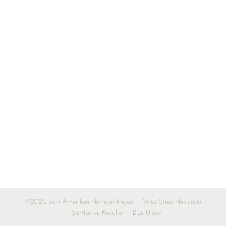
©2025 Sart Amerikan Hafriyat Heyeti
Web Sitesi Hakkında
Şartlar ve Koşullar
Bize Ulaşın