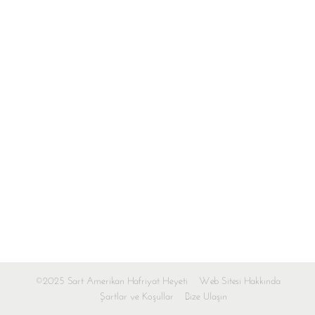
©2025 Sart Amerikan Hafriyat Heyeti
Web Sitesi Hakkında
Şartlar ve Koşullar
Bize Ulaşın