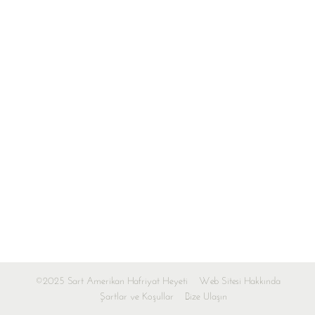
©2025 Sart Amerikan Hafriyat Heyeti
Web Sitesi Hakkında
Şartlar ve Koşullar
Bize Ulaşın