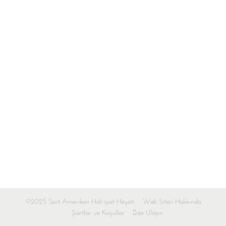
©2025 Sart Amerikan Hafriyat Heyeti
Web Sitesi Hakkında
Şartlar ve Koşullar
Bize Ulaşın