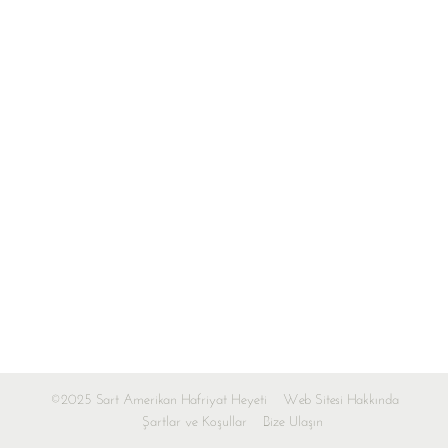
©2025 Sart Amerikan Hafriyat Heyeti
Web Sitesi Hakkında
Şartlar ve Koşullar
Bize Ulaşın