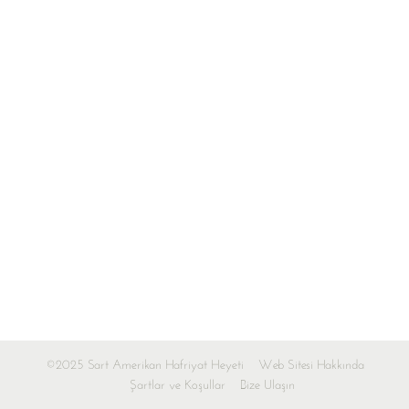
©2025 Sart Amerikan Hafriyat Heyeti
Web Sitesi Hakkında
Şartlar ve Koşullar
Bize Ulaşın